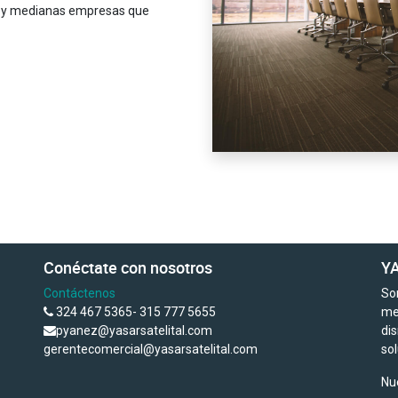
s y medianas empresas que
Conéctate con nosotros
YA
Contáctenos
So
324 467 5365- 315 777 5655
me
pyanez@yasarsatelital.com
di
gerentecomercial@yasarsatelital.com
so
Nu