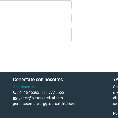
Conéctate con nosotros
YA
Contáctenos
So
324 467 5365- 315 777 5655
me
pyanez@yasarsatelital.com
di
gerentecomercial@yasarsatelital.com
so
Nu