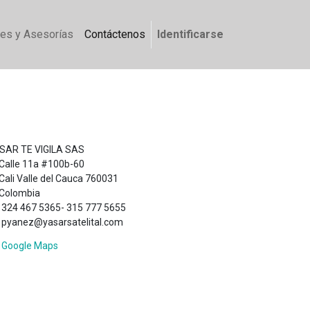
nes y Asesorías
Contáctenos
Identificarse
SAR TE VIGILA SAS
Calle 11a #100b-60
Cali Valle del Cauca 760031
Colombia
324 467 5365- 315 777 5655
pyanez@yasarsatelital.com
Google Maps